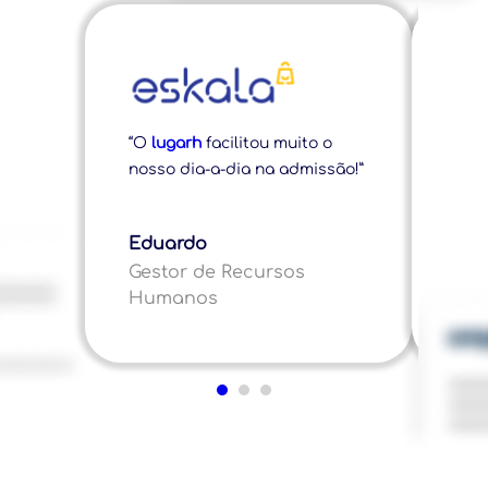
“É i
“O
lugarh
facilitou muito o
que
nosso dia-a-dia na admissão!”
tro
adm
Eduardo
Luc
Gestor de Recursos
Coo
Humanos
Re