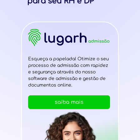
para seu RH e DP
Esqueça a papelada! Otimize o seu
Gerenc
processo de admissão com rapidez
e simp
e segurança através do nosso
comun
software de admissão e gestão de
infor
documentos online.
cada c
saiba mais